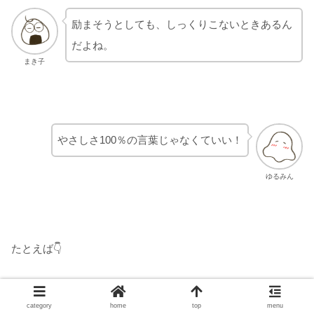
励まそうとしても、しっくりこないときあるん
だよね。
まき子
やさしさ100％の言葉じゃなくていい！
ゆるみん
たとえば👇
「今日、不安が出る日ね」
category
home
top
menu
「はいはい、警戒モードね」